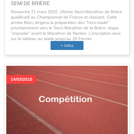
SEMI DE BRIÈRE
Dimanche 21 mars 2010, 16ème Semi-Marathon de Brière
qualificatif au Championnat de France et classant. Cette
année Marc dirigera la préparation des "hors-stade"
prioritairement vers le Semi-Marathon de la Brière, étape
"imposée" avant le Marathon de Nantes. L'inscription sera
sur le tableau au stade jusqu'au 28 Février.
+ Infos
14/03/2010