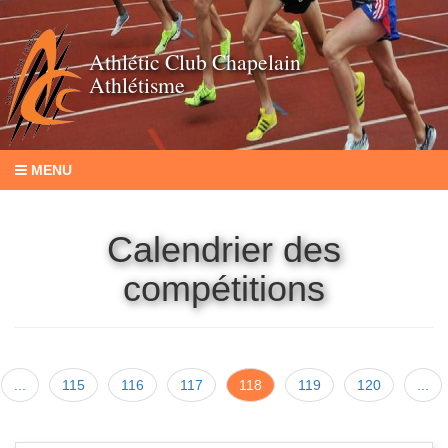
Athlétic Club Chapelain
Athlétisme
MENU
Calendrier des
compétitions
...
115
116
117
118
119
120
...