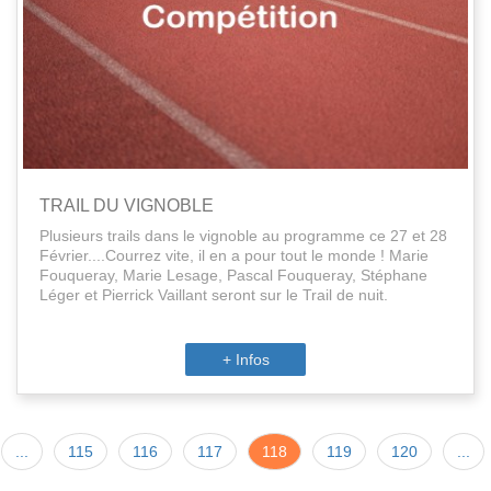
TRAIL DU VIGNOBLE
Plusieurs trails dans le vignoble au programme ce 27 et 28
Février....Courrez vite, il en a pour tout le monde ! Marie
Fouqueray, Marie Lesage, Pascal Fouqueray, Stéphane
Léger et Pierrick Vaillant seront sur le Trail de nuit.
+ Infos
...
115
116
117
118
119
120
...