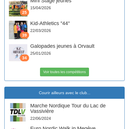
Mini Stage jeunes
15/04/2026
25
Kid-Athletics ''44''
22/03/2026
39
Galopades jeunes à Orvault
25/01/2026
34
Voir toutes les compétitions
Courir ailleurs avec le club...
Marche Nordique Tour du Lac de
Vassivière
22/06/2024
Euro Nordic Walk in Megève