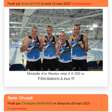
Posté par
Sonia BOYER
le lundi 10 mars 2025
0 commentaires
Médaille d'or Master relai 4 X 200 m
Félicitations à eux !!!
Semi Orvault
Posté par
Christophe REINHARD
le dimanche 09 mars 2025
0 commentaires