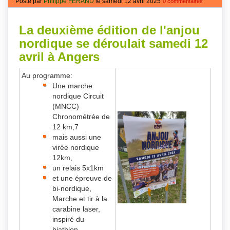
Posté par
Philippe FÉRAND
le samedi 12 avril 2025
0 commentaires
La deuxième édition de l'anjou
nordique se déroulait samedi 12
avril à Angers
Au programme:
Une marche
nordique Circuit
(MNCC)
Chronométrée de
12 km,7
mais aussi une
virée nordique
12km,
un relais 5x1km
et une épreuve de
bi-nordique,
Marche et tir à la
carabine laser,
inspiré du
biathlon.