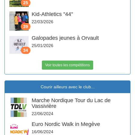
25
Kid-Athletics ''44''
22/03/2026
39
Galopades jeunes à Orvault
25/01/2026
34
Voir toutes les compétitions
Courir ailleurs avec le club...
Marche Nordique Tour du Lac de
Vassivière
22/06/2024
Euro Nordic Walk in Megève
16/06/2024