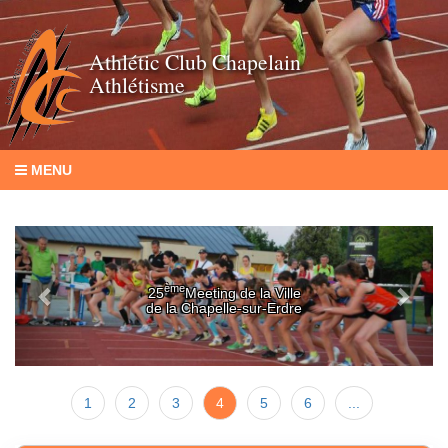
Athlétic Club Chapelain
Athlétisme
MENU
Previous
Next
ème
25
Meeting de la Ville
de la Chapelle-sur-Erdre
1
2
3
4
5
6
...