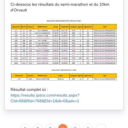
Ci-dessous les résultats du semi-marathon et du 10km
d'Orvault
Résultat complet ici :
https://results.ipitos.com/results.aspx?
CId=68&RId=768&EId=1&dt=0&adv=1