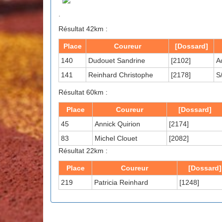
.
Résultat 42km :
Place
Coureur
[Dossard]
140
Dudouet Sandrine
[2102]
A
141
Reinhard Christophe
[2178]
S
Résultat 60km :
Place
Coureur
[Dossard]
45
Annick Quirion
[2174]
83
Michel Clouet
[2082]
Résultat 22km :
Place
Coureur
[Dossard]
219
Patricia Reinhard
[1248]