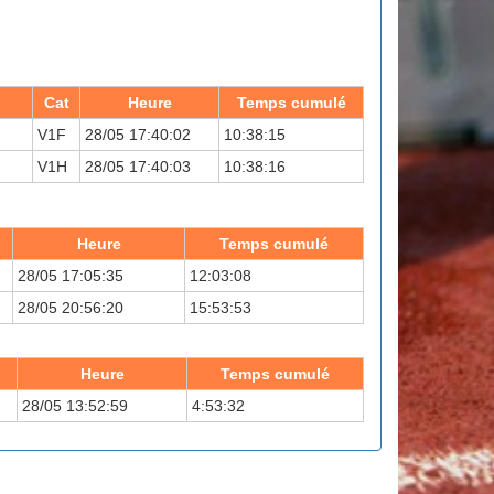
Cat
Heure
Temps cumulé
V1F
28/05 17:40:02
10:38:15
V1H
28/05 17:40:03
10:38:16
Heure
Temps cumulé
28/05 17:05:35
12:03:08
28/05 20:56:20
15:53:53
Heure
Temps cumulé
28/05 13:52:59
4:53:32