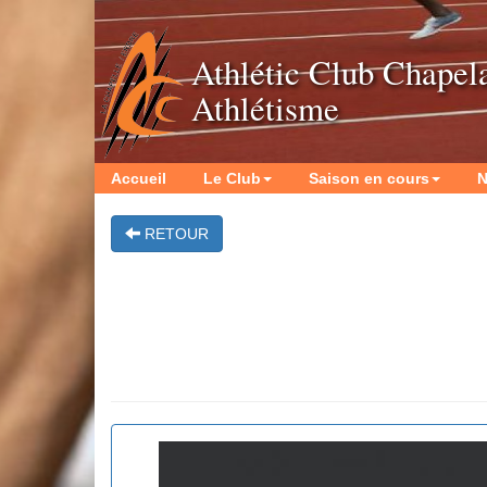
Athlétic Club Chapel
Athlétisme
Accueil
Le Club
Saison en cours
N
RETOUR