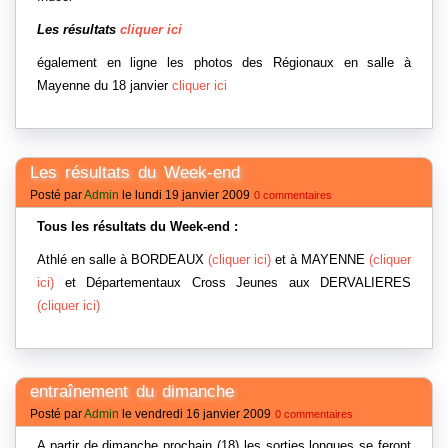
Les résultats
cliquer ici
également en ligne les photos des Régionaux en salle à
Mayenne du 18 janvier
cliquer ici
Les résultats du Week-end
Posté par
Admin
le lundi 19 janvier 2009
0 commentaires
Tous les résultats du Week-end :
Athlé en salle à BORDEAUX
(cliquer ici)
et à MAYENNE
(cliquer
ici)
et Départementaux Cross Jeunes aux DERVALIERES
(cliquer ici)
entraînement du dimanche
Posté par
Admin
le vendredi 16 janvier 2009
0 commentaires
A partir de dimanche prochain (18) les sorties longues se feront