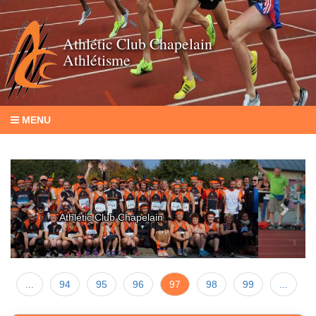
Athlétic Club Chapelain
Athlétisme
MENU
Previous
Next
ème
25
Meeting de la Ville
de la Chapelle-sur-Erdre
...
94
95
96
97
98
99
...