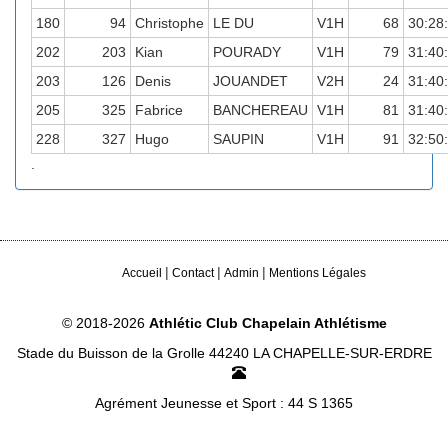
180
94
Christophe
LE DU
V1H
68
30:28
202
203
Kian
POURADY
V1H
79
31:40
203
126
Denis
JOUANDET
V2H
24
31:40
205
325
Fabrice
BANCHEREAU
V1H
81
31:40
228
327
Hugo
SAUPIN
V1H
91
32:50
.
|
|
|
Accueil
Contact
Admin
Mentions Légales
© 2018-2026
Athlétic Club Chapelain Athlétisme
Stade du Buisson de la Grolle 44240 LA CHAPELLE-SUR-ERDRE
Agrément Jeunesse et Sport : 44 S 1365