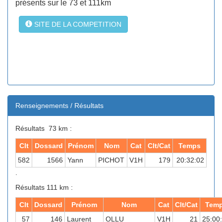
présents sur le 73 et 111km
SITE DE LA COMPETITION
Renseignements / Résultats
Résultats 73 km :
Clt
Dossard
Prénom
Nom
Cat
Clt/Cat
Temps
582
1566
Yann
PICHOT
V1H
179
20:32:02
.
Résultats 111 km :
Clt
Dossard
Prénom
Nom
Cat
Clt/Cat
Tem
57
146
Laurent
OLLU
V1H
21
25:00