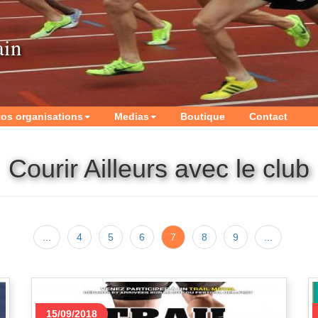
ain
os organisations
Medias
Boutique
Contact
Courir Ailleurs avec le club
...
4
5
6
7
8
9
...
15/09/2018