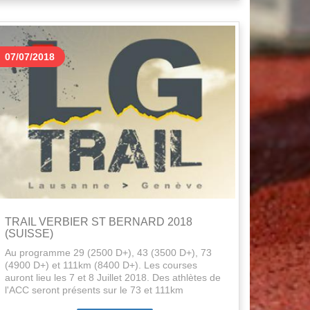
07/07/2018
TRAIL VERBIER ST BERNARD 2018
(SUISSE)
Au programme 29 (2500 D+), 43 (3500 D+), 73
(4900 D+) et 111km (8400 D+). Les courses
auront lieu les 7 et 8 Juillet 2018. Des athlètes de
l'ACC seront présents sur le 73 et 111km