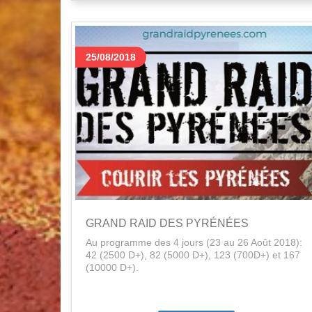
25/08/2018
GRAND RAID DES PYRÉNÉES
Au programme des 4 jours (23 au 26 Août 2018):
42 (2500 D+), 82 (5000 D+), 123 (700D+) et 167
(10000 D+).