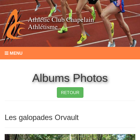
Athlétic Club Chapelain
Athlétisme
MENU
Albums Photos
RETOUR
Les galopades Orvault