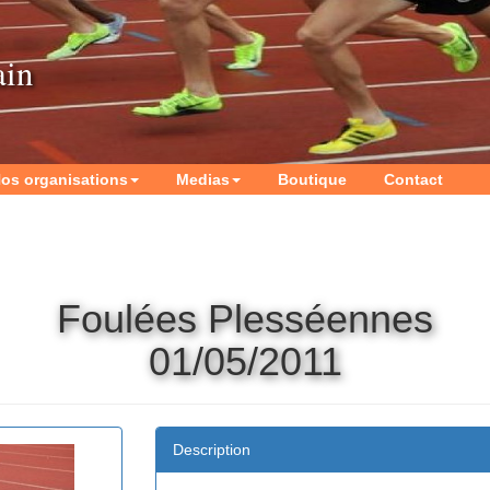
ain
os organisations
Medias
Boutique
Contact
Foulées Plesséennes
01/05/2011
Description