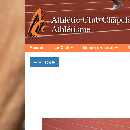
Athlétic Club Chapel
Athlétisme
Accueil
Le Club
Saison en cours
N
RETOUR