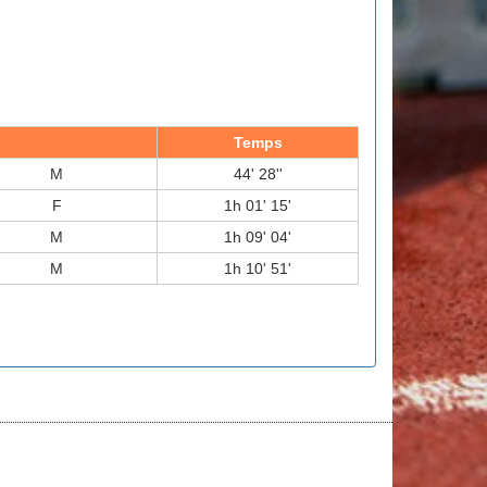
Temps
M
44' 28''
F
1h 01' 15'
M
1h 09' 04'
M
1h 10' 51'