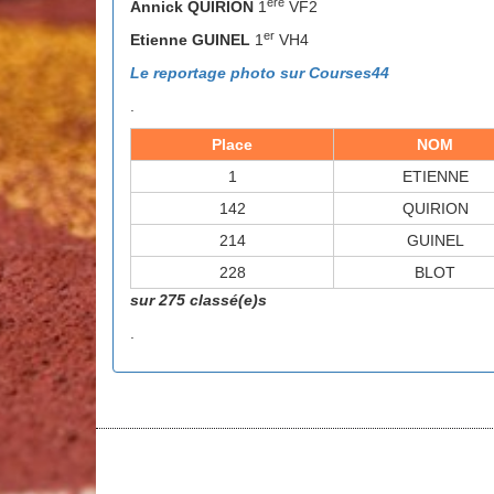
ère
Annick QUIRION
1
VF2
er
Etienne GUINEL
1
VH4
Le reportage photo sur Courses44
.
Place
NOM
1
ETIENNE
142
QUIRION
214
GUINEL
228
BLOT
sur 275 classé(e)s
.