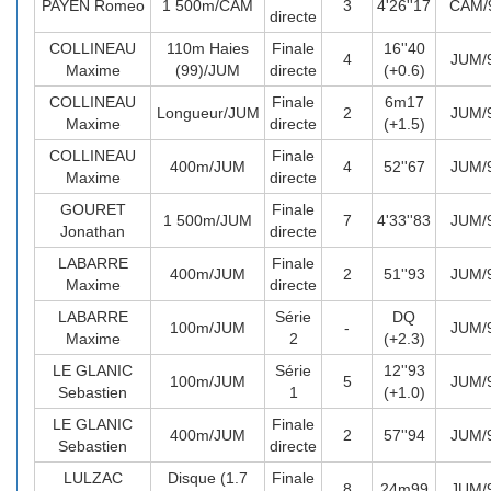
PAYEN Romeo
1 500m/CAM
3
4'26''17
CAM/
directe
COLLINEAU
110m Haies
Finale
16''40
4
JUM/
Maxime
(99)/JUM
directe
(+0.6)
COLLINEAU
Finale
6m17
Longueur/JUM
2
JUM/
Maxime
directe
(+1.5)
COLLINEAU
Finale
400m/JUM
4
52''67
JUM/
Maxime
directe
GOURET
Finale
1 500m/JUM
7
4'33''83
JUM/
Jonathan
directe
LABARRE
Finale
400m/JUM
2
51''93
JUM/
Maxime
directe
LABARRE
Série
DQ
100m/JUM
-
JUM/
Maxime
2
(+2.3)
LE GLANIC
Série
12''93
100m/JUM
5
JUM/
Sebastien
1
(+1.0)
LE GLANIC
Finale
400m/JUM
2
57''94
JUM/
Sebastien
directe
LULZAC
Disque (1.7
Finale
8
24m99
JUM/