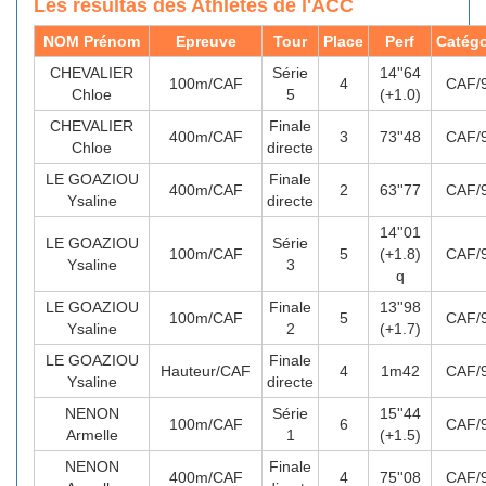
Les résultas des Athlètes de l'ACC
NOM Prénom
Epreuve
Tour
Place
Perf
Catégo
CHEVALIER
Série
14''64
100m/CAF
4
CAF/
Chloe
5
(+1.0)
CHEVALIER
Finale
400m/CAF
3
73''48
CAF/
Chloe
directe
LE GOAZIOU
Finale
400m/CAF
2
63''77
CAF/
Ysaline
directe
14''01
LE GOAZIOU
Série
100m/CAF
5
(+1.8)
CAF/
Ysaline
3
q
LE GOAZIOU
Finale
13''98
100m/CAF
5
CAF/
Ysaline
2
(+1.7)
LE GOAZIOU
Finale
Hauteur/CAF
4
1m42
CAF/
Ysaline
directe
NENON
Série
15''44
100m/CAF
6
CAF/
Armelle
1
(+1.5)
NENON
Finale
400m/CAF
4
75''08
CAF/