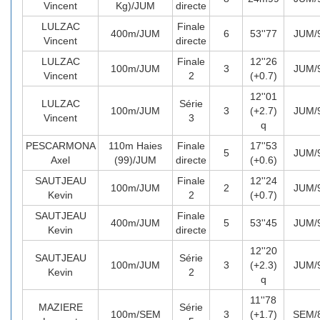
Vincent
Kg)/JUM
directe
LULZAC
Finale
400m/JUM
6
53''77
JUM/
Vincent
directe
LULZAC
Finale
12''26
100m/JUM
3
JUM/
Vincent
2
(+0.7)
12''01
LULZAC
Série
100m/JUM
3
(+2.7)
JUM/
Vincent
3
q
PESCARMONA
110m Haies
Finale
17''53
5
JUM/
Axel
(99)/JUM
directe
(+0.6)
SAUTJEAU
Finale
12''24
100m/JUM
2
JUM/
Kevin
2
(+0.7)
SAUTJEAU
Finale
400m/JUM
5
53''45
JUM/
Kevin
directe
12''20
SAUTJEAU
Série
100m/JUM
3
(+2.3)
JUM/
Kevin
2
q
11''78
MAZIERE
Série
100m/SEM
3
(+1.7)
SEM/