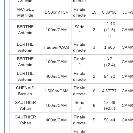
Armelle
directe
MANGEL
Finale
1 500m/TCF
15
5'39''98
JUF/
Mathilde
directe
12''10
BERTHE
Série
100m/CAM
2
(+1.3)
CAM/
Antonin
2
q
BERTHE
Finale
Hauteur/CAM
3
1m65
CAM/
Antonin
directe
BERTHE
Finale
NP
100m/CAM
-
CAM/
Antonin
2
(+2.4)
BERTHE
Finale
400m/CAM
2
54''72
CAM/
Antonin
directe
CHENAIS
Finale
1 500m/CAM
6
4'37''77
CAM/
Bastien
directe
GAUTHIER
Série
12''86
100m/CAM
6
CAM/
Yohan
3
(+0.6)
GAUTHIER
Finale
400m/CAM
5
56''44
CAM/
Yohan
directe
Finale