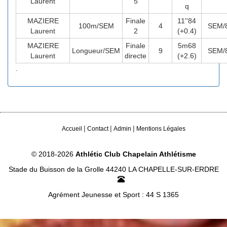
Laurent
5
q
MAZIERE
Finale
11''84
100m/SEM
4
SEM/
Laurent
2
(+0.4)
MAZIERE
Finale
5m68
Longueur/SEM
9
SEM/
Laurent
directe
(+2.6)
.
|
|
|
Accueil
Contact
Admin
Mentions Légales
© 2018-2026
Athlétic Club Chapelain Athlétisme
Stade du Buisson de la Grolle 44240 LA CHAPELLE-SUR-ERDRE
Agrément Jeunesse et Sport : 44 S 1365