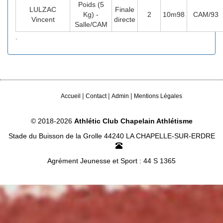
Poids (5
LULZAC
Finale
Kg) -
2
10m98
CAM/93
Vincent
directe
Salle/CAM
.
|
|
|
Accueil
Contact
Admin
Mentions Légales
© 2018-2026
Athlétic Club Chapelain Athlétisme
Stade du Buisson de la Grolle 44240 LA CHAPELLE-SUR-ERDRE
Agrément Jeunesse et Sport : 44 S 1365