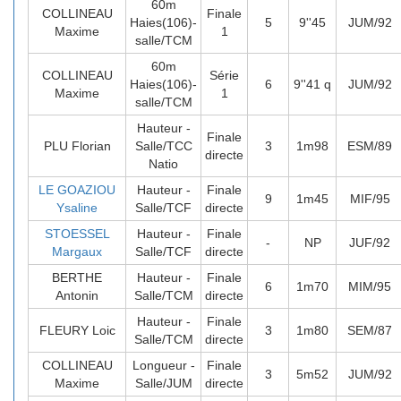
60m
COLLINEAU
Finale
Haies(106)-
5
9''45
JUM/92
Maxime
1
salle/TCM
60m
COLLINEAU
Série
Haies(106)-
6
9''41
q
JUM/92
Maxime
1
salle/TCM
Hauteur -
Finale
PLU Florian
Salle/TCC
3
1m98
ESM/89
directe
Natio
LE GOAZIOU
Hauteur -
Finale
9
1m45
MIF/95
Ysaline
Salle/TCF
directe
STOESSEL
Hauteur -
Finale
-
NP
JUF/92
Margaux
Salle/TCF
directe
BERTHE
Hauteur -
Finale
6
1m70
MIM/95
Antonin
Salle/TCM
directe
Hauteur -
Finale
FLEURY Loic
3
1m80
SEM/87
Salle/TCM
directe
COLLINEAU
Longueur -
Finale
3
5m52
JUM/92
Maxime
Salle/JUM
directe