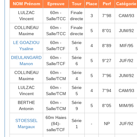
NOM Prénom
Epreuve
Tour
Place
Perf
Catégorie
LULZAC
60m -
Finale
3
7''98
CAM/93
Vincent
Salle/TCC
directe
COLLINEAU
60m -
Finale
5
8''01
JUM/92
Maxime
Salle/TCC
directe
LE GOAZIOU
60m -
Série
4
8''89
MIF/95
Ysaline
Salle/TCF
5
DIEULANGARD
60m -
Série
5
9''27
JUF/92
Manon
Salle/TCF
6
COLLINEAU
60m -
Série
5
7''96
JUM/92
Maxime
Salle/TCM
4
LULZAC
60m -
Série
4
7''94
CAM/93
Vincent
Salle/TCM
5
BERTHE
60m -
Série
5
8''05
MIM/95
Antonin
Salle/TCM
9
60m Haies
STOESSEL
Série
(84)-
-
NP
JUF/92
Margaux
1
salle/TCF