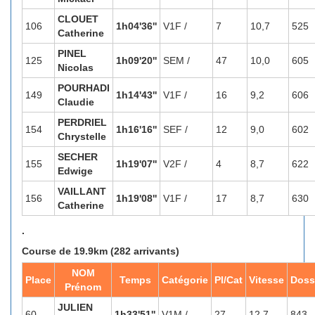
CLOUET
106
1h04'36''
V1F /
7
10,7
525
Catherine
PINEL
125
1h09'20''
SEM /
47
10,0
605
Nicolas
POURHADI
149
1h14'43''
V1F /
16
9,2
606
Claudie
PERDRIEL
154
1h16'16''
SEF /
12
9,0
602
Chrystelle
SECHER
155
1h19'07''
V2F /
4
8,7
622
Edwige
VAILLANT
156
1h19'08''
V1F /
17
8,7
630
Catherine
.
Course de 19.9km (282 arrivants)
NOM
Place
Temps
Catégorie
Pl/Cat
Vitesse
Doss
Prénom
JULIEN
60
1h33'51''
V1M /
27
12,7
843