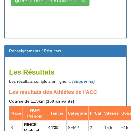
RESULTATS DE LA COMPETITION
Renseignements / Résultats
Les Résultats
Les résultats complets en ligne ...
(cliquer ici)
Les résultats des Athlètes de l'ACC
Course de 11.5km (159 arrivants)
NOM
Place
Temps
Catégorie
Pl/Cat
Vitesse
Doss
Prénom
RINCE
3
44'35''
SEM /
2
15,5
615
Mickael