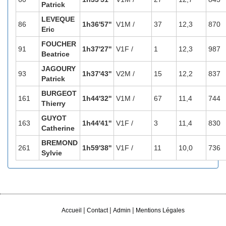
Patrick
LEVEQUE
86
1h36'57''
V1M /
37
12,3
870
Eric
FOUCHER
91
1h37'27''
V1F /
1
12,3
987
Beatrice
JAGOURY
93
1h37'43''
V2M /
15
12,2
837
Patrick
BURGEOT
161
1h44'32''
V1M /
67
11,4
744
Thierry
GUYOT
163
1h44'41''
V1F /
3
11,4
830
Catherine
BREMOND
261
1h59'38''
V1F /
11
10,0
736
Sylvie
|
|
|
Accueil
Contact
Admin
Mentions Légales