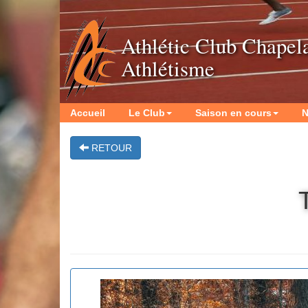
Athlétic Club Chapel
Athlétisme
Accueil
Le Club
Saison en cours
N
RETOUR