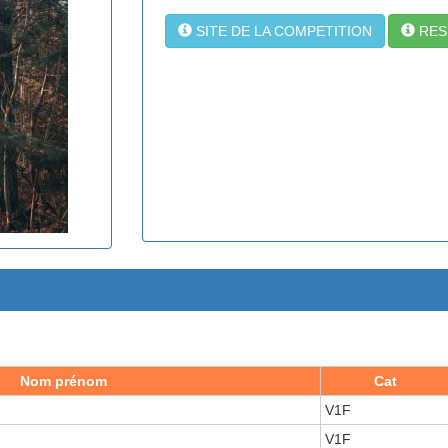
SITE DE LA COMPETITION
RES
Nom prénom
Cat
V1F
S
V1F