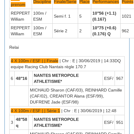
Discipline
Finale/Serie
Place
Performances
Points
prenom
REPPERT
100m /
10''56 (+1.1)
Semi f. 1
5
1021
William
ESM
(0.167)
REPPERT
100m /
10''75 (+0.6)
Série 2
2
962
William
ESM
(0.176) Q
Relai
4 X 100m / ESF | | Finale
| Chr : E | 30/06/2019 | 14:33DQ
equipe Racing Club Nantais règle 170.7
NANTES METROPOLE
6
48''16
ESF/
967
ATHLETISME*
MICHAUD Sharon (CAF/03), REINHARD Camille
(CAF/02), CREANTOR Alana (ESF/99),
DUFRENE Jade (ESF/98)
4 X 100m / ESF | | Série 1
| Chr : E | 30/06/2019 | 12:48
48''58
NANTES METROPOLE
3
ESF/
951
q
ATHLETISME*