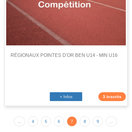
RÉGIONAUX POINTES D'OR BEN U14 - MIN U16
+ Infos
3 inscrits
...
4
5
6
7
8
9
...