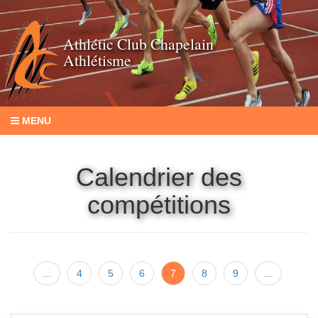
Athlétic Club Chapelain
Athlétisme
MENU
Calendrier des
compétitions
...
4
5
6
7
8
9
...