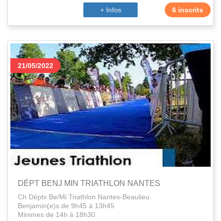
+ Infos
6 inscrits
21/05/2022
DÉPT BENJ MIN TRIATHLON NANTES
Ch Déptx Be/Mi Triathlon Nantes-Beaulieu.
Benjamin(e)s de 9h45 à 13h45
Minimes de 14h à 18h30