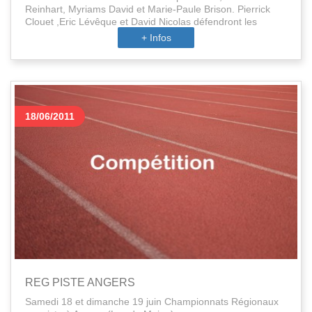
Reinhart, Myriams David et Marie-Paule Brison. Pierrick
Clouet ,Eric Lévêque et David Nicolas défendront les
couleurs masculines.... Des inscrits de dernière minute ?
+ Infos
Oui bien sûr...
18/06/2011
REG PISTE ANGERS
Samedi 18 et dimanche 19 juin Championnats Régionaux