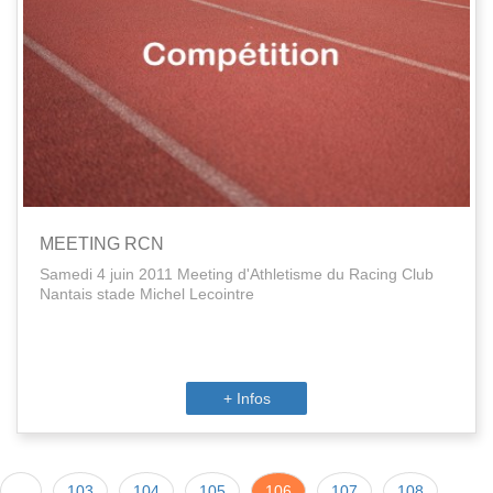
MEETING RCN
Samedi 4 juin 2011 Meeting d'Athletisme du Racing Club
Nantais stade Michel Lecointre
+ Infos
...
103
104
105
106
107
108