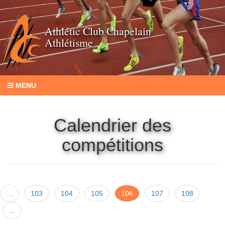
Athlétic Club Chapelain
Athlétisme
MENU
Calendrier des
compétitions
...
103
104
105
106
107
108
...