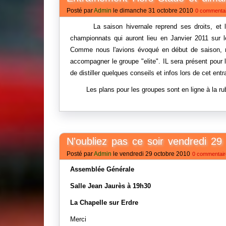
Posté par
Admin
le dimanche 31 octobre 2010
0 commenta
La saison hivernale reprend ses droits, et la pr
championnats qui auront lieu en Janvier 2011 sur 
Comme nous l'avions évoqué en début de saison, 
accompagner le groupe "elite". IL sera présent po
de distiller quelques conseils et infos lors de cet en
Les plans pour les groupes sont en ligne à la ru
N'oubliez pas ce soir vendredi 29 
Posté par
Admin
le vendredi 29 octobre 2010
0 commentair
Assemblée Générale
Salle Jean Jaurès à 19h30
La Chapelle sur Erdre
Merci