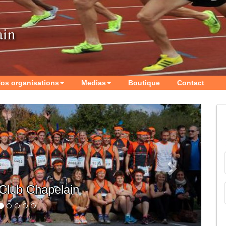
ain
os organisations
Medias
Boutique
Contact
Next
ting de la Ville
apelle-sur-Erdre
che 21 Juin 2026