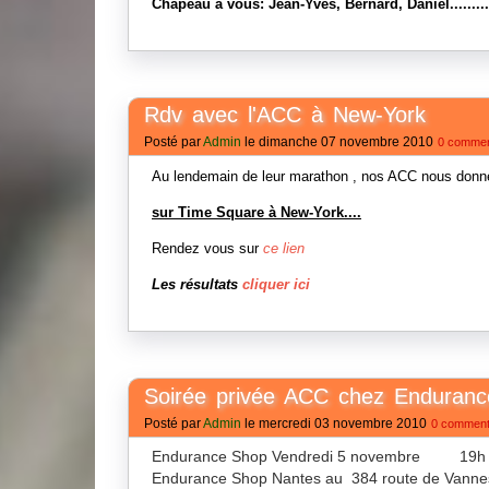
Chapeau à vous: Jean-Yves, Bernard, Daniel.........
Rdv avec l'ACC à New-York
Posté par
Admin
le dimanche 07 novembre 2010
0 commen
Au lendemain de leur marathon , nos ACC nous don
sur Time Square à New-York....
Rendez vous sur
ce lien
Les résultats
cliquer ici
Soirée privée ACC chez Enduran
Posté par
Admin
le mercredi 03 novembre 2010
0 comment
Endurance Shop Vendredi 5 novembre 19h à 21h
Endurance Shop Nantes au 384 route de Vannes à