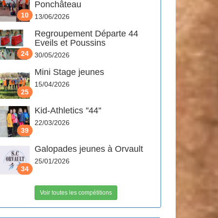
Ponchâteau
10
13/06/2026
Regroupement Départe 44
Eveils et Poussins
24
30/05/2026
Mini Stage jeunes
15/04/2026
25
Kid-Athletics ''44''
22/03/2026
39
Galopades jeunes à Orvault
25/01/2026
34
Voir toutes les compétitions