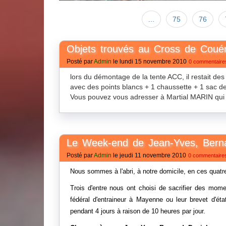
...
75
76
Objets trouvés au Cross de Coué
Posté par
Admin
le lundi 15 novembre 2010
0 commentaire
lors du démontage de la tente ACC, il restait des
avec des points blancs + 1 chaussette + 1 sac d
Vous pouvez vous adresser à Martial MARIN qui a
Le Week-end de Jean-Yves, Bernar
Posté par
Admin
le jeudi 11 novembre 2010
0 commentaire
Nous sommes à l'abri, à notre domicile, en ces quatr
Trois d'entre nous ont choisi de sacrifier des mome
fédéral d'entraineur à Mayenne ou leur brevet d'éta
pendant 4 jours à raison de 10 heures par jour.