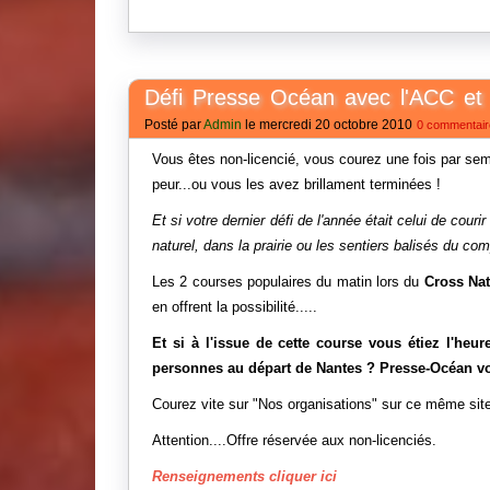
Défi Presse Océan avec l'ACC et 
Posté par
Admin
le mercredi 20 octobre 2010
0 commentair
Vous êtes non-licencié, vous courez une fois par se
peur...ou vous les avez brillament terminées !
Et si votre dernier défi de l'année était celui de co
naturel, dans la prairie ou les sentiers balisés du com
Les 2 courses populaires du matin lors du
Cross Nat
en offrent la possibilité.....
Et si à l'issue de cette course vous étiez l'h
personnes au départ de Nantes ? Presse-Océan vous
Courez vite sur "Nos organisations" sur ce même site
Attention....Offre réservée aux non-licenciés.
Renseignements cliquer ici