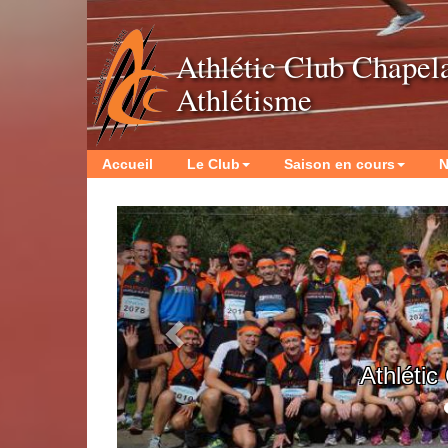
Athlétic Club Chapel
Athlétisme
Accueil
Le Club
Saison en cours
N
Previous
ème
25
Mee
de la Ch
Diman