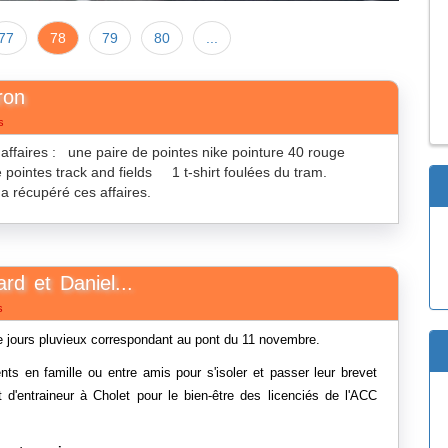
77
78
79
80
...
ron
s
 affaires : une paire de pointes nike pointure 40 rouge
e pointes track and fields 1 t-shirt foulées du tram.
 récupéré ces affaires.
d et Daniel...
s
e jours pluvieux correspondant au pont du 11 novembre.
nts en famille ou entre amis pour s'isoler et passer leur brevet
t d'entraineur à Cholet pour le bien-être des licenciés de l'ACC
SEMIOS Le groupe