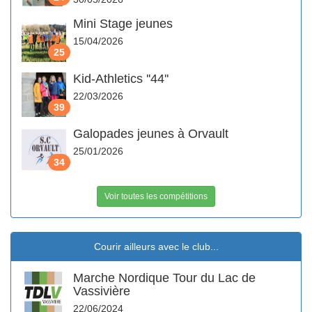
Mini Stage jeunes
15/04/2026
25
Kid-Athletics ''44''
22/03/2026
39
Galopades jeunes à Orvault
25/01/2026
34
Voir toutes les compétitions
Courir ailleurs avec le club...
Marche Nordique Tour du Lac de
Vassivière
22/06/2024