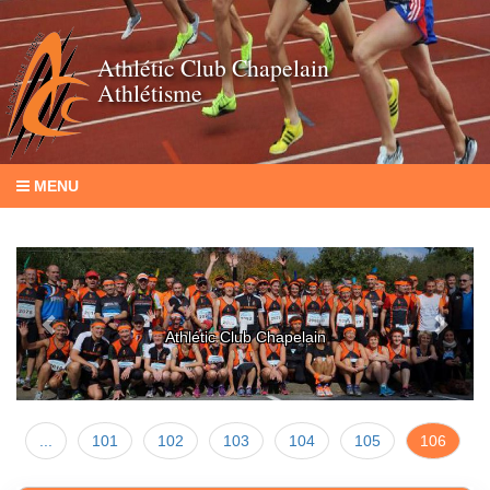
Athlétic Club Chapelain
Athlétisme
MENU
Previous
Next
Athlétic Club Chapelain
...
101
102
103
104
105
106