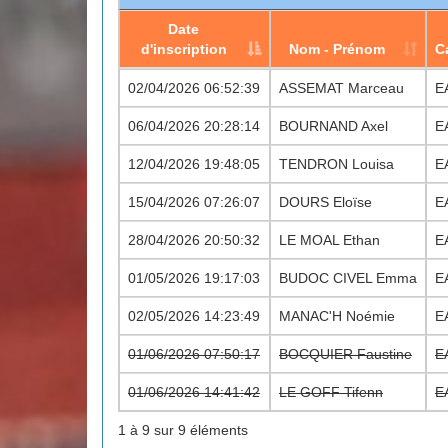
Date
d'inscription
Nom - Prénom
C
Date
Nom - Prénom
C
02/04/2026 06:52:39
ASSEMAT Marceau
E
d'inscription
06/04/2026 20:28:14
BOURNAND Axel
E
12/04/2026 19:48:05
TENDRON Louisa
E
15/04/2026 07:26:07
DOURS Eloïse
E
28/04/2026 20:50:32
LE MOAL Ethan
E
01/05/2026 19:17:03
BUDOC CIVEL Emma
E
02/05/2026 14:23:49
MANAC'H Noémie
E
01/06/2026 07:50:17
BOCQUIER Faustine
E
01/06/2026 14:41:42
LE GOFF Tifenn
E
1 à 9 sur 9 éléments