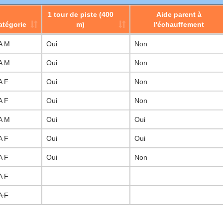
1 tour de piste (400
Aide parent à
atégorie
m)
l'échauffement
atégorie
1 tour de piste (400
Éveil Athlétique
Aide parent à
A M
Oui
Non
m)
l'échauffement
A M
Oui
Non
A F
Oui
Non
A F
Oui
Non
A M
Oui
Oui
A F
Oui
Oui
A F
Oui
Non
A F
A F