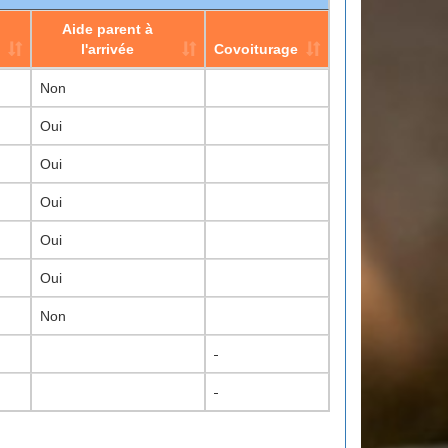
Aide parent à
l'arrivée
Covoiturage
Aide parent à
Covoiturage
Non
l'arrivée
Oui
Oui
Oui
Oui
Oui
Non