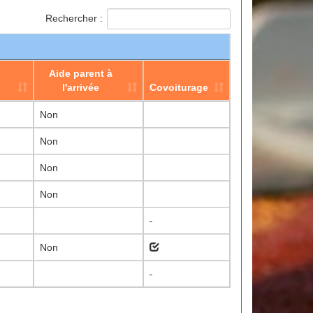
Rechercher :
Aide parent à
l'arrivée
Covoiturage
Aide parent à
Covoiturage
Non
l'arrivée
Non
Non
Non
Non