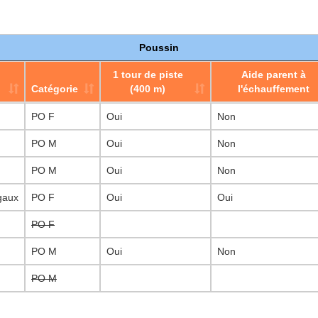
Poussin
1 tour de piste
Aide parent à
Catégorie
(400 m)
l'échauffement
Catégorie
1 tour de piste
Poussin
Aide parent à
PO F
Oui
Non
(400 m)
l'échauffement
PO M
Oui
Non
PO M
Oui
Non
gaux
PO F
Oui
Oui
PO F
PO M
Oui
Non
PO M