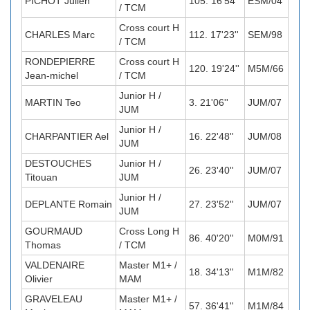
PICHOT Julien
105. 16'54''
ESM/04
/ TCM
Cross court H
CHARLES Marc
112. 17'23''
SEM/98
/ TCM
RONDEPIERRE
Cross court H
120. 19'24''
M5M/66
Jean-michel
/ TCM
Junior H /
MARTIN Teo
3. 21'06''
JUM/07
JUM
Junior H /
CHARPANTIER Ael
16. 22'48''
JUM/08
JUM
DESTOUCHES
Junior H /
26. 23'40''
JUM/07
Titouan
JUM
Junior H /
DEPLANTE Romain
27. 23'52''
JUM/07
JUM
GOURMAUD
Cross Long H
86. 40'20''
M0M/91
Thomas
/ TCM
VALDENAIRE
Master M1+ /
18. 34'13''
M1M/82
Olivier
MAM
GRAVELEAU
Master M1+ /
57. 36'41''
M1M/84