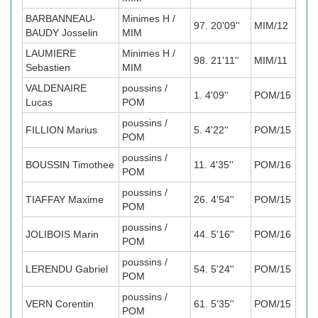
BARBANNEAU-
Minimes H /
97. 20'09''
MIM/12
BAUDY Josselin
MIM
LAUMIERE
Minimes H /
98. 21'11''
MIM/11
Sebastien
MIM
VALDENAIRE
poussins /
1. 4'09''
POM/15
Lucas
POM
poussins /
FILLION Marius
5. 4'22''
POM/15
POM
poussins /
BOUSSIN Timothee
11. 4'35''
POM/16
POM
poussins /
TIAFFAY Maxime
26. 4'54''
POM/15
POM
poussins /
JOLIBOIS Marin
44. 5'16''
POM/16
POM
poussins /
LERENDU Gabriel
54. 5'24''
POM/15
POM
poussins /
VERN Corentin
61. 5'35''
POM/15
POM