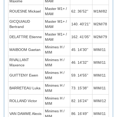
Maxime
MAM
Master M1+ /
ROUESNE Mickael
62. 36'52''
M1M/82
MAM
GICQUIAUD
Master M1+ /
140. 40'21''
M2M/78
Bertrand
MAM
Master M1+ /
DELATTRE Etienne
162. 41'05''
M2M/79
MAM
Minimes H /
MAIBOOM Gaetan
45. 14'30''
MIM/11
MIM
RIVALLANT
Minimes H /
46. 14'32''
MIM/11
Maxence
MIM
Minimes H /
GUITTENY Ewen
59. 14'55''
MIM/11
MIM
Minimes H /
BARRETEAU Luka
73. 15'38''
MIM/11
MIM
Minimes H /
ROLLAND Victor
82. 16'24''
MIM/12
MIM
Minimes H /
VAN DAMME Alexis
86. 16'49''
MIM/11
MIM