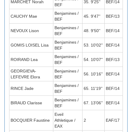
MARCHET Norah
35. 9'25''
BEF/14
BEF
Benjamines /
CAUCHY Mae
45. 9'47''
BEF/13
BEF
Benjamines /
NEVOUX Lison
48. 9'50''
BEF/14
BEF
Benjamines /
GOMIS LOISEL Lisa
53. 10'02''
BEF/14
BEF
Benjamines /
ROIRAND Lea
54. 10'07''
BEF/13
BEF
GEORGIEVA-
Benjamines /
56. 10'16''
BEF/14
LEFEVRE Elora
BEF
Benjamines /
RINCE Jade
65. 11'19''
BEF/14
BEF
Benjamines /
BIRAUD Clarisse
67. 13'06''
BEF/14
BEF
Eveil
BOCQUIER Faustine
Athletique /
2
EAF/17
EAX