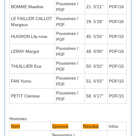
Poussines /
BOMME Maeline
21. 5'21''
POF/16
POF
LE FAILLER CALLOT
Poussines /
29. 5'28''
POF/16
Margaux
POF
Poussines /
HUGRON Lily-rose
45. 5'55''
POF/15
POF
Poussines /
LERAY Margot
48. 6'00''
POF/16
POF
Poussines /
THUILLIER Eva
50. 6'02''
POF/15
POF
Poussines /
FAN Yumo
51. 6'03''
POF/15
POF
Poussines /
PETIT Clarisse
58. 6'17''
POF/15
POF
.
Hommes
Nom
Epreuve
Résultat
Infos
Benjamins /