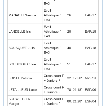
EAX
Eveil
MANAC H Noemie
Athletique /
26
EAF/17
EAX
Eveil
LANDELLE Iris
Athletique /
28
EAF/18
EAX
Eveil
BOUSQUET Julia
Athletique /
40
EAF/18
EAX
Eveil
SOUBIGOU Chloe
Athletique /
51
EAF/17
EAX
Cross court F
LOISEL Patricia
32. 17'50''
M2F/81
+ Juniors F
Cross court F
LETAILLEUR Lucie
78. 21'18''
ESF/06
+ Juniors F
SCHWEITZER
Cross court F
80. 21'28''
ESF/04
Margot
+ Juniors F