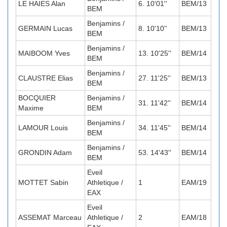
LE HAIES Alan
6. 10'01''
BEM/13
BEM
Benjamins /
GERMAIN Lucas
8. 10'10''
BEM/13
BEM
Benjamins /
MAIBOOM Yves
13. 10'25''
BEM/14
BEM
Benjamins /
CLAUSTRE Elias
27. 11'25''
BEM/13
BEM
BOCQUIER
Benjamins /
31. 11'42''
BEM/14
Maxime
BEM
Benjamins /
LAMOUR Louis
34. 11'45''
BEM/14
BEM
Benjamins /
GRONDIN Adam
53. 14'43''
BEM/14
BEM
Eveil
MOTTET Sabin
Athletique /
1
EAM/19
EAX
Eveil
ASSEMAT Marceau
Athletique /
2
EAM/18