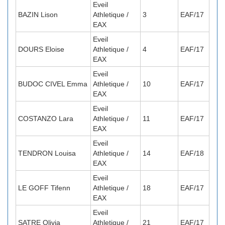
Eveil
BAZIN Lison
Athletique /
3
EAF/17
EAX
Eveil
DOURS Eloise
Athletique /
4
EAF/17
EAX
Eveil
BUDOC CIVEL Emma
Athletique /
10
EAF/17
EAX
Eveil
COSTANZO Lara
Athletique /
11
EAF/17
EAX
Eveil
TENDRON Louisa
Athletique /
14
EAF/18
EAX
Eveil
LE GOFF Tifenn
Athletique /
18
EAF/17
EAX
Eveil
SATRE Olivia
Athletique /
21
EAF/17