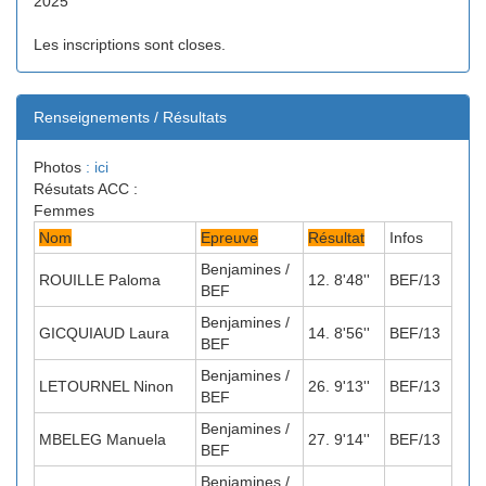
2025
Les inscriptions sont closes.
Renseignements / Résultats
Photos
: ici
Résutats ACC :
Femmes
Nom
Epreuve
Résultat
Infos
Benjamines /
ROUILLE Paloma
12. 8'48''
BEF/13
BEF
Benjamines /
GICQUIAUD Laura
14. 8'56''
BEF/13
BEF
Benjamines /
LETOURNEL Ninon
26. 9'13''
BEF/13
BEF
Benjamines /
MBELEG Manuela
27. 9'14''
BEF/13
BEF
Benjamines /