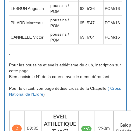
poussins /
LEBRUN Augustin
62. 5'36''
POM/16
POM
poussins /
PILARD Marceau
65. 5'47''
POM/16
POM
poussins /
CANNELLE Victor
69. 6'04''
POM/16
POM
.
Pour les poussins et eveils athlétisme du club, inscription sur
cette page.
Bien choisir le N° de la course avec le menu déroulant.
Pour le circuit, voir page dédiée cross de la Chapelle
( Cross
National de l'Erdre
)
EVEIL
ATHLETIQUE
Galop
2
09:35
990m
FFA