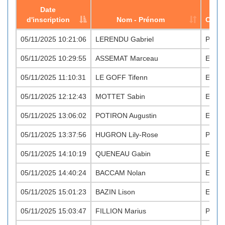
Date
d'inscription
Nom - Prénom
Catég
Date
Nom - Prénom
Éveil Athlétique, Pou
Catég
05/11/2025 10:21:06
LERENDU Gabriel
PO M
d'inscription
05/11/2025 10:29:55
ASSEMAT Marceau
EA M
05/11/2025 11:10:31
LE GOFF Tifenn
EA F
05/11/2025 12:12:43
MOTTET Sabin
EA M
05/11/2025 13:06:02
POTIRON Augustin
EA M
05/11/2025 13:37:56
HUGRON Lily-Rose
PO F
05/11/2025 14:10:19
QUENEAU Gabin
EA M
05/11/2025 14:40:24
BACCAM Nolan
EA M
05/11/2025 15:01:23
BAZIN Lison
EA F
05/11/2025 15:03:47
FILLION Marius
PO M