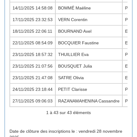
14/11/2025 14:58:08
BOMMÉ Maëline
PO F
17/11/2025 23:32:53
VERN Corentin
PO M
18/11/2025 22:06:11
BOURNAND Axel
EA M
22/11/2025 08:54:09
BOCQUIER Faustine
EA F
23/11/2025 18:57:32
THUILLIER Eva
PO F
23/11/2025 21:07:56
BOUSQUET Julia
EA F
23/11/2025 21:47:08
SATRE Olivia
EA F
24/11/2025 23:18:44
PETIT Clarisse
PO F
27/11/2025 09:06:03
RAZANAMAHENINA Cassandre
PO F
1 à 43 sur 43 éléments
Date de clôture des inscriptions le : vendredi 28 novembre